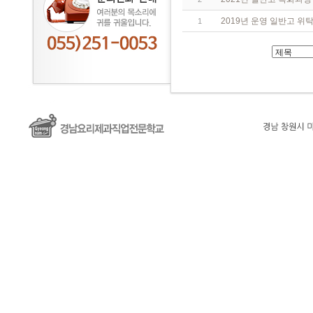
2019년 운영 일반고 위
1
여
성
보
건
센
터
sk
세
경
오
케
이
섹
파