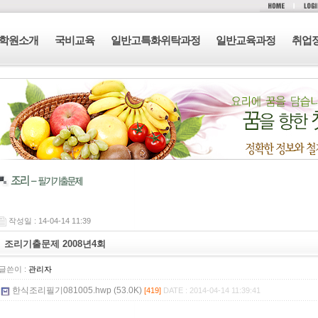
학원소개
국비교육
일반고특화위탁과정
일반교육과정
취업
작성일 : 14-04-14 11:39
조리기출문제 2008년4회
글쓴이 :
관리자
한식조리필기081005.hwp (53.0K)
[419]
DATE : 2014-04-14 11:39:41