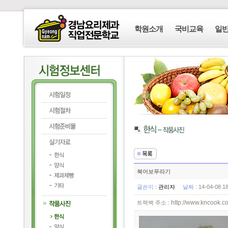
학원소개
국비교육
일
북어보푸라기
글쓴이
:
관리자
날짜
: 14-04-08 
http://www.kncook.co
트랙백 주소 :