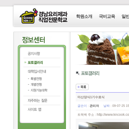
학원소개
국비교육
일
마산양식1기수료식
글쓴이
:
관리자
날짜
: 09-07-25 
http://www.kncook.co
트랙백 주소 :