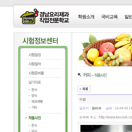
학원소개
국비교육
일
수업
글쓴이
:
관리자
날짜
: 14-04-03 
http://www.kncook.co
트랙백 주소 :