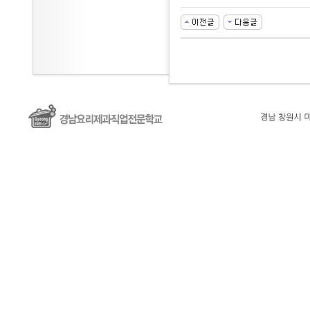
대
출
DB
유
머
판
비
아
몰
비
아
365
미
프
진
약
국
주
소