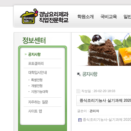
학원소개
국비교육
일
작성일 : 20-02-20 18:03
중식조리기능사 실기과제 202
글쓴이 :
관리자
중식조리기능사-실기과제 2020년.z