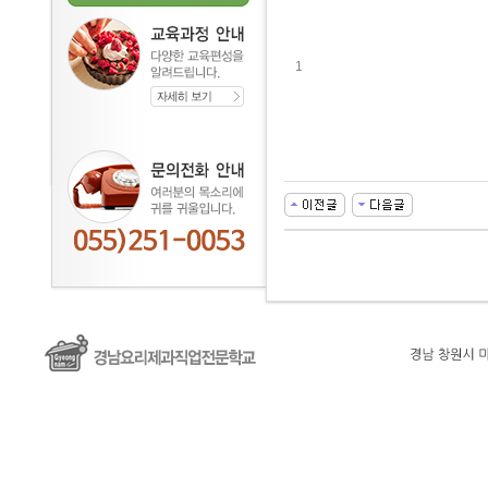
1
대
출
DB
유
머
판
비
아
몰
비
아