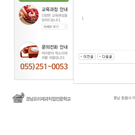
1
대
출
DB
유
머
판
비
아
몰
비
아