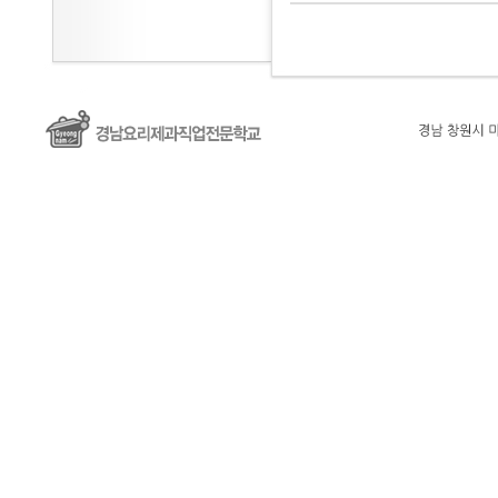
대
출
DB
유
머
판
비
아
몰
비
아
365
미
프
진
약
국
주
소
김
제